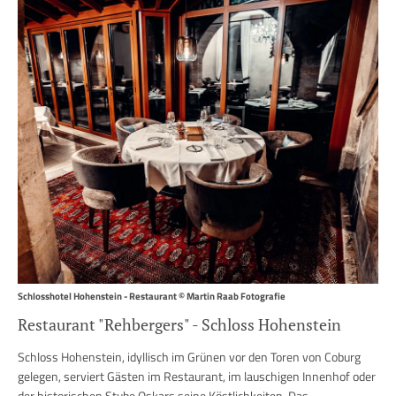
Schlosshotel Hohenstein - Restaurant © Martin Raab Fotografie
Restaurant "Rehbergers" - Schloss Hohenstein
Schloss Hohenstein, idyllisch im Grünen vor den Toren von Coburg
gelegen, serviert Gästen im Restaurant, im lauschigen Innenhof oder
der historischen Stube Oskars seine Köstlichkeiten. Das