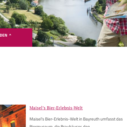
NDEN ^
Google Maps ist deaktiviert.
te stimmen Sie Google Maps zu, um die interaktive Karte anzuzei
Google Maps zustimmen
Maisel’s Bier-Erlebnis-Welt
Maisel’s Bier-Erlebnis-Welt in Bayreuth umfasst das
Biermuseum, die Brauhäuser, den