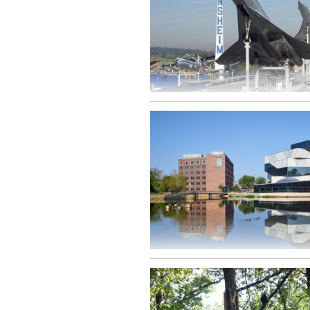
Sinsheim - Die Concorde und Tupolev Tu-144 im
Sinsheim
Heilbronn - der spektakuläre Bau der Experimen