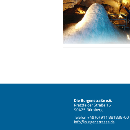
Naturparadies Burg Rabenstein - Sophienhöhle
Die Burgenstraße e.V.
Pretzfelder Straße 15
90425 Nürnberg
Telefon +49 (0) 911 881838-00
info@burgenstrasse.de