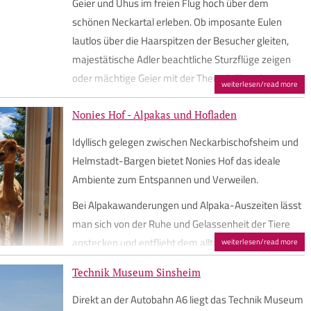
Telefon +49 (0) 6221 5844444
Geier und Uhus im freien Flug hoch über dem
Andreas-Maisel-Weg 1
Telefax +49 (0) 6221 5840222
schönen Neckartal erleben. Ob imposante Eulen
95445 Bayreuth
info@heidelberg-marketing.de
lautlos über die Haarspitzen der Besucher gleiten,
Telefon +49 (0) 921 401-234
www.heidelberg-marketing.de
majestätische Adler beachtliche Sturzflüge zeigen
erleben@maiselandfriends.com
oder mächtige Geier mit der Thermik über den
weiterlesen/read more
www.maiselandfriends.com
Baumwipfeln kreisen: vor der prächtigen Kulisse der
Burganlage wird jeder Flug zum einmaligen Erlebnis.
Nonies Hof - Alpakas und Hofladen
Liebevolle und kurzweilige Wissensvermittlung für
Idyllisch gelegen zwischen Neckarbischofsheim und
Klein und Groß erfolgt durch fachkundiges
Helmstadt-Bargen bietet Nonies Hof das ideale
"Bodenpersonal". In Kinderprogrammen,
Ambiente zum Entspannen und Verweilen.
Falknerstunden und beim Managertraining kann
Bei Alpakawanderungen und Alpaka-Auszeiten lässt
man die Vögel ganz privat erleben.
man sich von der Ruhe und Gelassenheit der Tiere
In den umfangreichen Volierenanlangen der
anstecken und entflieht dem alltäglichen Stress. Im
weiterlesen/read more
Deutschen Greifenwarte ermöglichen rund 120
Hofladen gibt es unter anderem Produkte von den
Technik Museum Sinsheim
Vögel, Großfotos und Skulpturen einen naturnahen
Hofbewohnern wie Eier von glücklichen
Einblick in die faszinierende Welt der Greifvögel.
Freilandhühnern, Honig von eigenen Bienen und
Direkt an der Autobahn A6 liegt das Technik Museum