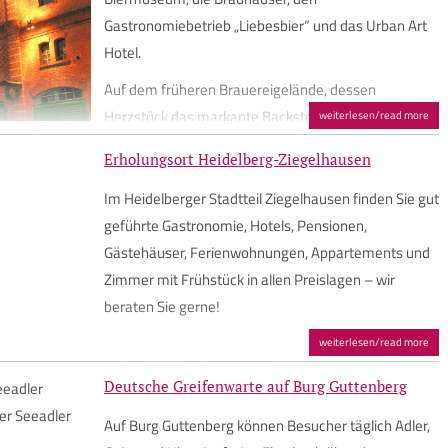
Gastronomiebetrieb „Liebesbier“ und das Urban Art
Hotel.
Auf dem früheren Brauereigelände, dessen
Herzstück das markante Backsteingebäude aus dem
weiterlesen/read more
Gründungsjahr 1887 ist, erleben Besucher, wie sich
Erholungsort Heidelberg-Ziegelhausen
das Brauhandwerk im Laufe von vier Generationen
weiterentwickelt hat. Sie begeben sich auf eine Reise
Im Heidelberger Stadtteil Ziegelhausen finden Sie gut
von den Anfängen der Maisel-Brauerei bis zur
geführte Gastronomie, Hotels, Pensionen,
hochmodernen Brauwerkstatt, in der die
Gästehäuser, Ferienwohnungen, Appartements und
Braumeister heute die Maisel & Friends Craftbiere
Zimmer mit Frühstück in allen Preislagen – wir
brauen.
beraten Sie gerne!
Weitere Informationen
weiterlesen/read more
Erholungsort Heidelberg-Ziegelhausen
Deutsche Greifenwarte auf Burg Guttenberg
Neuenheimer Landstraße 5
69120 Heidelberg
Auf Burg Guttenberg können Besucher täglich Adler,
Maisel’s Bier-Erlebnis-Welt