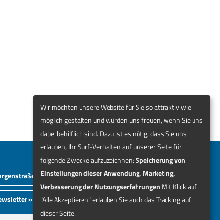
Wir möchten unsere Website für Sie so attraktiv wie
möglich gestalten und würden uns freuen, wenn Sie uns
dabei behilflich sind. Dazu ist es nötig, dass Sie uns
erlauben, Ihr Surf-Verhalten auf unserer Seite für
folgende Zwecke aufzuzeichnen:
Speicherung von
Einstellungen dieser Anwendung, Marketing,
urgenstraße.Shop »
Verbesserung der Nutzungserfahrungen
Mit Klick auf
ewsletter »
"Alle Akzeptieren" erlauben Sie auch das Tracking auf
dieser Seite.