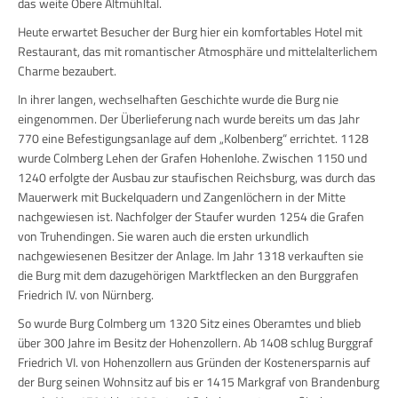
das weite Obere Altmühltal.
Heute erwartet Besucher der Burg hier ein komfortables Hotel mit
Restaurant, das mit romantischer Atmosphäre und mittelalterlichem
Charme bezaubert.
In ihrer langen, wechselhaften Geschichte wurde die Burg nie
eingenommen. Der Überlieferung nach wurde bereits um das Jahr
770 eine Befestigungsanlage auf dem „Kolbenberg“ errichtet. 1128
wurde Colmberg Lehen der Grafen Hohenlohe. Zwischen 1150 und
1240 erfolgte der Ausbau zur staufischen Reichsburg, was durch das
Mauerwerk mit Buckelquadern und Zangenlöchern in der Mitte
nachgewiesen ist. Nachfolger der Staufer wurden 1254 die Grafen
von Truhendingen. Sie waren auch die ersten urkundlich
nachgewiesenen Besitzer der Anlage. Im Jahr 1318 verkauften sie
die Burg mit dem dazugehörigen Marktflecken an den Burggrafen
Friedrich IV. von Nürnberg.
So wurde Burg Colmberg um 1320 Sitz eines Oberamtes und blieb
über 300 Jahre im Besitz der Hohenzollern. Ab 1408 schlug Burggraf
Friedrich VI. von Hohenzollern aus Gründen der Kostenersparnis auf
der Burg seinen Wohnsitz auf bis er 1415 Markgraf von Brandenburg