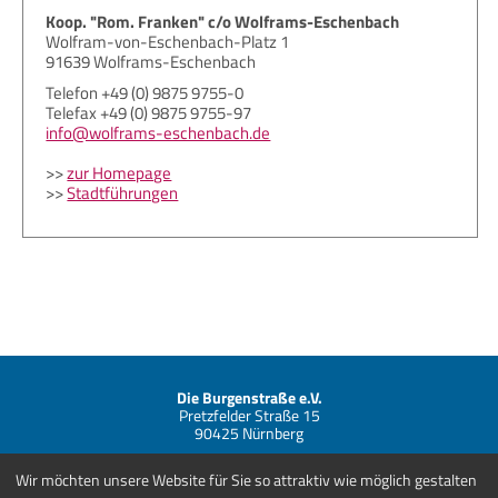
Koop. "Rom. Franken" c/o Wolframs-Eschenbach
Wolfram-von-Eschenbach-Platz 1
91639 Wolframs-Eschenbach
Telefon +49 (0) 9875 9755-0
Telefax +49 (0) 9875 9755-97
info@wolframs-eschenbach.de
>>
zur Homepage
>>
Stadtführungen
Die Burgenstraße e.V.
Pretzfelder Straße 15
90425 Nürnberg
Telefon +49 (0) 911 881838-00
Wir möchten unsere Website für Sie so attraktiv wie möglich gestalten
info@burgenstrasse.de