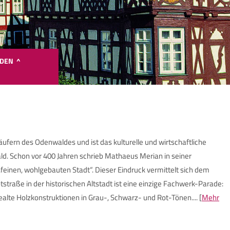
NDEN ^
Google Maps ist deaktiviert.
ufern des Odenwaldes und ist das kulturelle und wirtschaftliche
te stimmen Sie Google Maps zu, um die interaktive Karte anzuzei
. Schon vor 400 Jahren schrieb Mathaeus Merian in seiner
feinen, wohlgebauten Stadt“. Dieser Eindruck vermittelt sich dem
Google Maps zustimmen
traße in der historischen Altstadt ist eine einzige Fachwerk-Parade:
ealte Holzkonstruktionen in Grau-, Schwarz- und Rot-Tönen.... [
Mehr