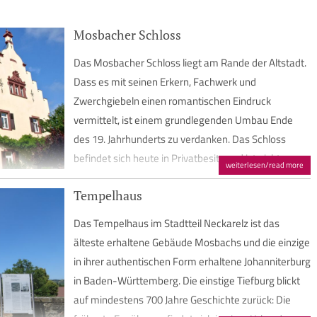
Mosbacher Schloss
Das Mosbacher Schloss liegt am Rande der Altstadt.
Dass es mit seinen Erkern, Fachwerk und
Zwerchgiebeln einen romantischen Eindruck
vermittelt, ist einem grundlegenden Umbau Ende
des 19. Jahrhunderts zu verdanken. Das Schloss
befindet sich heute in Privatbesitz und ist nicht zu
weiterlesen/read more
besichtigen.
Tempelhaus
Seine Anfänge als wehrhafte Burg reichen vermutlich
bis ins Hochmittelalter zurück. Im Jahre 1410 erhob
Das Tempelhaus im Stadtteil Neckarelz ist das
Pfalzgraf Otto I., der 1390 dort als jüngster Sohn von
älteste erhaltene Gebäude Mosbachs und die einzige
König Ruprecht geboren wurde, Mosbach zu seiner
in ihrer authentischen Form erhaltene Johanniterburg
Residenz. Er ebenso wie sein Sohn Otto II. ließen die
in Baden-Württemberg. Die einstige Tiefburg blickt
Residenz ab 1439 beträchtlich, wenn auch nicht
auf mindestens 700 Jahre Geschichte zurück: Die