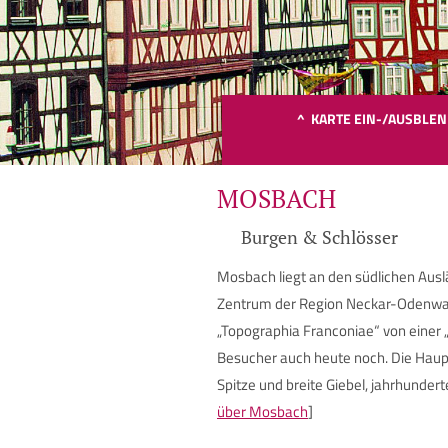
^ KARTE EIN-/AUSBLE
MOSBACH
Burgen & Schlösser
Mosbach liegt an den südlichen Auslä
Bit
Zentrum der Region Neckar-Odenwald
„Topographia Franconiae“ von einer „
Besucher auch heute noch. Die Haupts
Spitze und breite Giebel, jahrhundert
über Mosbach
]