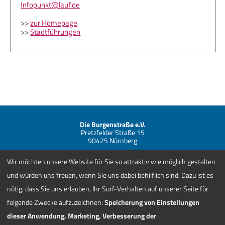
Infopunkt@lauf.de
>>
zur Homepage
>>
Stadtführungen
Die Burgenstraße e.V.
Pretzfelder Straße 15
90425 Nürnberg
Telefon +49 (0) 911 881838-00
Wir möchten unsere Website für Sie so attraktiv wie möglich gestalten
info@burgenstrasse.de
Kontakt
und würden uns freuen, wenn Sie uns dabei behilflich sind. Dazu ist es
AGBs
nötig, dass Sie uns erlauben, Ihr Surf-Verhalten auf unserer Seite für
Jobs
folgende Zwecke aufzuzeichnen:
Speicherung von Einstellungen
Impressum/Datenschutzhinweis
Cookie-Zustimmungen ändern
dieser Anwendung, Marketing, Verbesserung der