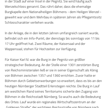
in der Stadt auf einer Insel in der Pegnitz. Sie wird häufig auch
Wenzelschloss genannt. Das rührt daher, dass die ehemalige
Burgkapelle dem Nationalheiligen Böhmens - dem Heiligen Wenzel -
geweiht war und dem Wehrbau in späteren Jahren als Pflegamtssitz
Schlosscharakter verliehen wurde.
In der Anlage, die in den letzten Jahren umfangreich saniert wurde,
befindet sich ein Info-Punkt, der dienstags bis sonntags von 11 bis
17 Uhr geöffnet hat. Zwei Räume, der Kaisersaal und der
Wappensaal, stehen für Hochzeiten zur Verfügung.
Für Kaiser Karl IV. war die Burg in der Pegnitz von größter
strategischer Bedeutung. An der Stelle einer 1301 zerstörten Burg
von Reichsministerialen ließ er sie in seiner Eigenschaft als König
von Böhmen zwischen 1357 und 1360 errichten. Zuvor hatte er
Böhmen durch Gebietserwerbungen so erweitert, dass es bis an den
heutigen Nürnberger Stadtteil Erlenstegen reichte. Die Burg in Lauf
am westlichen Rand seines Territoriums sicherte den Zugang von
Böhmen in die Reichsstadt Nürnberg. So wuchs auch die Bedeutung
des Ortes: Lauf wurde ein regionales Wirtschaftszentrum an der
„Goldenen Straße“, der wichtigen Reichsstraße von Nürnberg nach