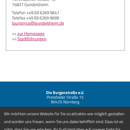
74831 Gundelsheim
Telefon +49 (0) 6269 9641
Telefax +49 (0) 6269 9699
tourismus@gundelsheim.de
>>
zur Homepage
>>
Stadtführungen
Die Burgenstraße e.V.
Pretzfelder Straße 15
90425 Nürnberg
Telefon +49 (0) 911 881838-00
Wir möchten unsere Website für Sie so attraktiv wie möglich gestalten
info@burgenstrasse.de
und würden uns freuen, wenn Sie uns dabei behilflich sind. Dazu ist es
Kontakt
AGBs
nötig, dass Sie uns erlauben, Ihr Surf-Verhalten auf unserer Seite für