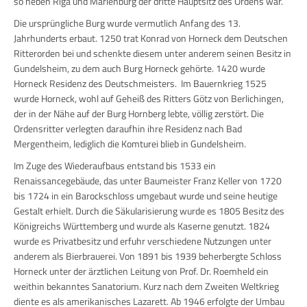
so neben Riga und Marienburg der dritte Hauptsitz des Ordens war.
Die ursprüngliche Burg wurde vermutlich Anfang des 13.
Jahrhunderts erbaut. 1250 trat Konrad von Horneck dem Deutschen
Ritterorden bei und schenkte diesem unter anderem seinen Besitz in
Gundelsheim, zu dem auch Burg Horneck gehörte. 1420 wurde
Horneck Residenz des Deutschmeisters. Im Bauernkrieg 1525
wurde Horneck, wohl auf Geheiß des Ritters Götz von Berlichingen,
der in der Nähe auf der Burg Hornberg lebte, völlig zerstört. Die
Ordensritter verlegten daraufhin ihre Residenz nach Bad
Mergentheim, lediglich die Komturei blieb in Gundelsheim.
Im Zuge des Wiederaufbaus entstand bis 1533 ein
Renaissancegebäude, das unter Baumeister Franz Keller von 1720
bis 1724 in ein Barockschloss umgebaut wurde und seine heutige
Gestalt erhielt. Durch die Säkularisierung wurde es 1805 Besitz des
Königreichs Württemberg und wurde als Kaserne genutzt. 1824
wurde es Privatbesitz und erfuhr verschiedene Nutzungen unter
anderem als Bierbrauerei. Von 1891 bis 1939 beherbergte Schloss
Horneck unter der ärztlichen Leitung von Prof. Dr. Roemheld ein
weithin bekanntes Sanatorium. Kurz nach dem Zweiten Weltkrieg
diente es als amerikanisches Lazarett. Ab 1946 erfolgte der Umbau