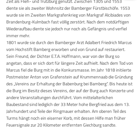
Zeit als Flieh- und Trutzburg genutzt. Zwischen 1305 und 1553
diente sie als zweiter Wohnsitz der Bamberger Fürstbischöfe. 1553
wurde sie im Zweiten Markgrafenkrieg von Markgraf Alcibiades von
Brandenburg-Kulmbach fast völlig zerstört. Nach dem notdürftigen
Wiederaufbau diente sie jedoch nur noch als Gefängnis und verfiel
immer mehr.
1801 wurde sie durch den Bamberger Arzt Adalbert Friedrich Marcus
vom Hochstift Bamberg erworben und von Grund auf restauriert.
Sein Freund, der Dichter E.T.A. Hoffmann, war von der Burg so
angetan, dass er sich dort für längere Zeit aufhielt. Nach dem Tod von
Marcus fiel die Burg mit in die Konkursmasse. Im Jahr 1818 initiierte
Postmeister Anton von Grafenstein auf Krummennaab die Gründung
des „Vereins zur Erhaltung der Babenburg bei Bamberg“. Bis heute ist
die Burg im Besitz dieses Vereins, der auf der Burg auch Konzerte und
andere Veranstaltungen durchführt. Vom mittelalterlichen
Baubestand sind lediglich der 33 Meter hohe Bergfried aus dem 13.
Jahrhundert und Teile der Ringmauer erhalten. Am oberen Teil des
Turms hängt noch ein eiserner Korb, mit dessen Hilfe man früher
Feuersignale zur 20 Kilometer entfernten Giechburg sandte.