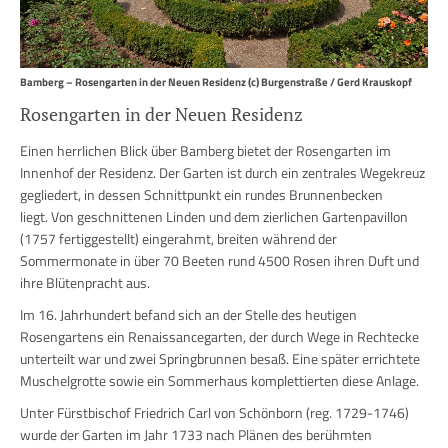
Bamberg – Rosengarten in der Neuen Residenz (c) Burgenstraße / Gerd Krauskopf
Rosengarten in der Neuen Residenz
Einen herrlichen Blick über Bamberg bietet der Rosengarten im
Innenhof der Residenz.
Der Garten
ist durch ein zentrales Wegekreuz
gegliedert, in dessen Schnittpunkt ein rundes Brunnenbecken
liegt. Von geschnittenen Linden und dem zierlichen Gartenpavillon
(1757 fertiggestellt) eingerahmt, breiten während der
Sommermonate in über
70 Beeten
rund 4500 Rosen ihren Duft und
ihre Blütenpracht aus.
Im 16. Jahrhundert befand sich an der Stelle des heutigen
Rosengartens ein Renaissancegarten, der durch Wege in Rechtecke
unterteilt war und zwei Springbrunnen besaß. Eine später errichtete
Muschelgrotte sowie ein Sommerhaus komplettierten diese Anlage.
Unter Fürstbischof Friedrich Carl von Schönborn (reg. 1729-1746)
wurde der Garten im Jahr 1733 nach Plänen des berühmten