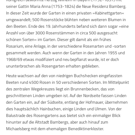
seiner Gattin Maria Anna (1753-1824) die Neue Residenz Bamberg.
In dieser Zeit wurde der Garten in einen privaten »Kabinettgarten«
umgewandelt;
500 Rosenstöcke
blühten neben weiteren Blumen in
den Beeten. Ende des
19. Jahrhunderts
befand sich dann sogar »eine
Anzahl von über 3000 Rosenstämmen in circa 500 ausgesucht
schönen Sorten« im Garten. Dieser gilt damit als ein frühes
Rosarium, eine Anlage, in der verschiedene Rosenarten und -sorten
gesammelt werden. Auch wenn der Garten in den Jahren 1955 und
1968/69 etwas modifiziert und neu bepflanzt wurde, ist er doch
ununterbrochen als Rosengarten erhalten geblieben.
Heute wachsen auf den von niedrigen Buchshecken eingefassten
Beeten rund 4500 Rosen in 50 verschiedenen Sorten. Im Mittelpunkt
des zentralen Wegekreuzes liegt ein Brunnenbecken, das von
geschnittenen Linden umgeben ist. Auf der Nordseite fassen Linden
den Garten ein, auf der Südseite, entlang der Hofmauer, übernehmen
dies hauptsächlich Hainbuchen, einige Linden und Ulmen. Von der
Balustrade des Rosengartens aus bietet sich ein einmaliger Blick
hinunter auf die Altstadt Bambergs, aber auch hinauf zum
Michaelsberg mit dem ehemaligen Benediktinerkloster.