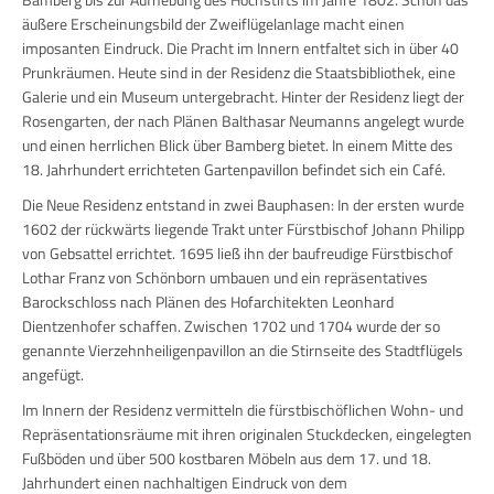
äußere Erscheinungsbild der Zweiflügelanlage macht einen
imposanten Eindruck. Die Pracht im Innern entfaltet sich in über 40
Prunkräumen. Heute sind in der Residenz die Staatsbibliothek, eine
Galerie und ein Museum untergebracht. Hinter der Residenz liegt der
Rosengarten, der nach Plänen Balthasar Neumanns angelegt wurde
und einen herrlichen Blick über Bamberg bietet. In einem Mitte des
18. Jahrhundert errichteten Gartenpavillon befindet sich ein Café.
Die Neue Residenz entstand in zwei Bauphasen: In der ersten wurde
1602 der rückwärts liegende Trakt unter Fürstbischof Johann Philipp
von Gebsattel errichtet. 1695 ließ ihn der baufreudige Fürstbischof
Lothar Franz von Schönborn umbauen und ein repräsentatives
Barockschloss nach Plänen des Hofarchitekten Leonhard
Dientzenhofer schaffen. Zwischen 1702 und 1704 wurde der so
genannte Vierzehnheiligenpavillon an die Stirnseite des Stadtflügels
angefügt.
Im Innern der Residenz vermitteln die fürstbischöflichen Wohn- und
Repräsentationsräume mit ihren originalen Stuckdecken, eingelegten
Fußböden und über 500 kostbaren Möbeln aus dem 17. und 18.
Jahrhundert einen nachhaltigen Eindruck von dem