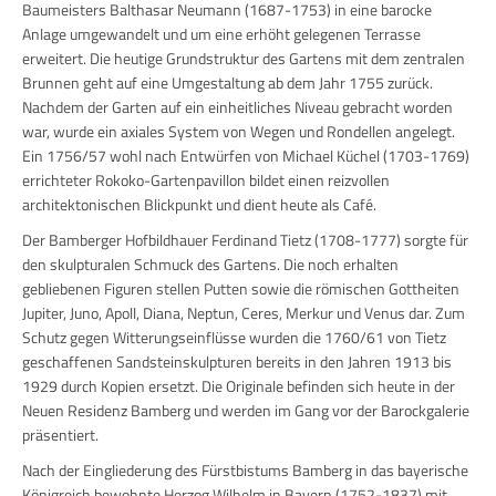
Baumeisters Balthasar Neumann (1687-1753) in eine barocke
Anlage umgewandelt und um eine erhöht gelegenen Terrasse
erweitert. Die heutige Grundstruktur des Gartens mit dem zentralen
Brunnen geht auf eine Umgestaltung ab dem Jahr 1755 zurück.
Nachdem der Garten auf ein einheitliches Niveau gebracht worden
war, wurde ein axiales System von Wegen und Rondellen angelegt.
Ein 1756/57 wohl nach Entwürfen von Michael Küchel (1703-1769)
errichteter Rokoko-Gartenpavillon bildet einen reizvollen
architektonischen Blickpunkt und dient heute als Café.
Der Bamberger Hofbildhauer Ferdinand Tietz (1708-1777) sorgte für
den skulpturalen Schmuck des Gartens. Die noch erhalten
gebliebenen Figuren stellen Putten sowie die römischen Gottheiten
Jupiter, Juno, Apoll, Diana, Neptun, Ceres, Merkur und Venus dar. Zum
Schutz gegen Witterungseinflüsse wurden die 1760/61 von Tietz
geschaffenen Sandsteinskulpturen bereits in den Jahren 1913 bis
1929 durch Kopien ersetzt. Die Originale befinden sich heute in der
Neuen Residenz Bamberg und werden im Gang vor der Barockgalerie
präsentiert.
Nach der Eingliederung des Fürstbistums Bamberg in das bayerische
Königreich bewohnte Herzog Wilhelm in Bayern (1752-1837) mit