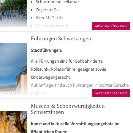
Schwimmbad bellamar
Zeyerstraße
Alter Meßplatz
Wildemannstraße
weiterlesen/read more
Öffentliche barrierefreie Toiletten:
Führungen Schwetzingen
Schwetzinger Straße
Stadtführungen:
Karlsruher Straße
Alle Führungen sind für Gehbehinderte,
Öffentlicher Personennahverkehr:
Rollstuhl-/Rollatorfahrer geeignet sowie
kinderwagengerecht.
barrierefrei
Auf Anfrage sind auch Führungen in leichter Sprache
möglich.
weiterlesen/read more
Mehr Informationen
Museen & Sehenswürdigkeiten
Schwetzingen
Schloss Schwetzingen:
Kunst und kulturelle Vermittlungsangebote im
Führung für blinde und sehbinderte Gäste. Die
öffentlichen Raum: