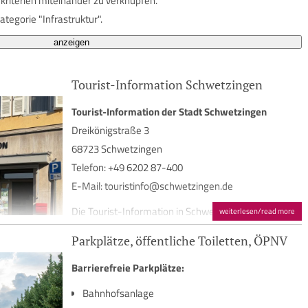
rkriterien miteinander zu verknüpfen.
tegorie "Infrastruktur".
Tourist-Information Schwetzingen
Tourist-Information der Stadt Schwetzingen
Dreikönigstraße 3
68723 Schwetzingen
Telefon: +49 6202 87-400
E-Mail: touristinfo@schwetzingen.de
Die Tourist-Information in Schwetzingen hat
weiterlesen/read more
einen
ebenerdigen Zugang.
Informationsmaterial ist
Parkplätze, öffentliche Toiletten, ÖPNV
auch für Menschen im Rollstuhl gut erreichbar.
Barrierefreie Parkplätze:
Mehr Informationen
Bahnhofsanlage