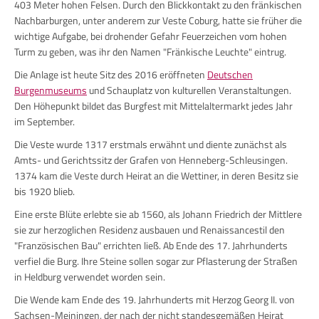
403 Meter hohen Felsen. Durch den Blickkontakt zu den fränkischen
Nachbarburgen, unter anderem zur Veste Coburg, hatte sie früher die
wichtige Aufgabe, bei drohender Gefahr Feuerzeichen vom hohen
Turm zu geben, was ihr den Namen "Fränkische Leuchte" eintrug.
Die Anlage ist heute Sitz des 2016 eröffneten
Deutschen
Burgenmuseums
und Schauplatz von kulturellen Veranstaltungen.
Den Höhepunkt bildet das Burgfest mit Mittelaltermarkt jedes Jahr
im September.
Die Veste wurde 1317 erstmals erwähnt und diente zunächst als
Amts- und Gerichtssitz der Grafen von Henneberg-Schleusingen.
1374 kam die Veste durch Heirat an die Wettiner, in deren Besitz sie
bis 1920 blieb.
Eine erste Blüte erlebte sie ab 1560, als Johann Friedrich der Mittlere
sie zur herzoglichen Residenz ausbauen und Renaissancestil den
"Französischen Bau" errichten ließ. Ab Ende des 17. Jahrhunderts
verfiel die Burg. Ihre Steine sollen sogar zur Pflasterung der Straßen
in Heldburg verwendet worden sein.
Die Wende kam Ende des 19. Jahrhunderts mit Herzog Georg II. von
Sachsen-Meiningen, der nach der nicht standesgemäßen Heirat