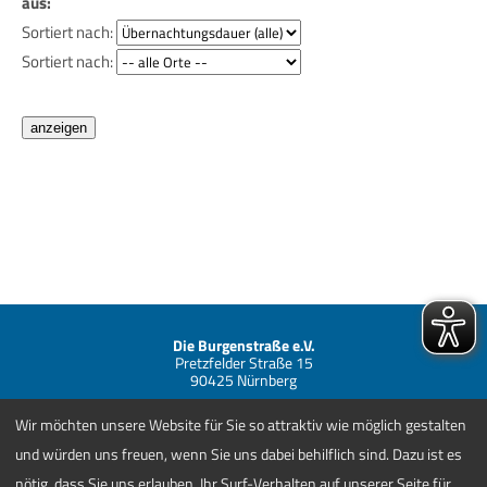
aus:
Sortiert nach:
Sortiert nach:
Die Burgenstraße e.V.
Pretzfelder Straße 15
90425 Nürnberg
Telefon +49 (0) 911 881838-00
Wir möchten unsere Website für Sie so attraktiv wie möglich gestalten
info@burgenstrasse.de
und würden uns freuen, wenn Sie uns dabei behilflich sind. Dazu ist es
Kontakt
AGBs
nötig, dass Sie uns erlauben, Ihr Surf-Verhalten auf unserer Seite für