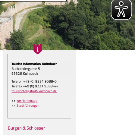
Tourist Information Kulmbach
Buchbindergasse 5
95326 Kulmbach
Telefon +49 (0) 9221 9588-0
Telefax +49 (0) 9221 9588-44
gen.
touristinfo@stadt-kulmbach.de
>>
zur Homepage
>>
Stadtführungen
Burgen & Schlösser