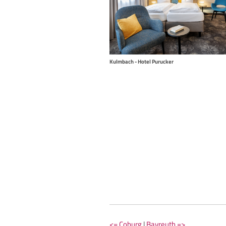
Kulmbach - Hotel Purucker
<= Coburg
|
Bayreuth =>