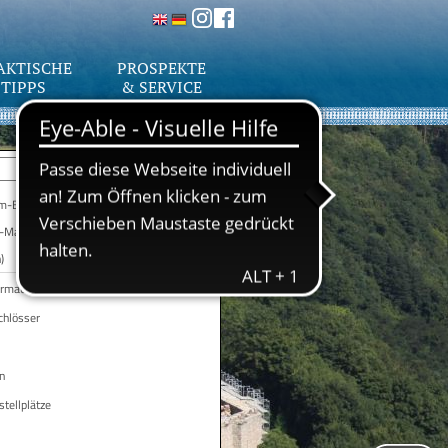
AKTISCHE
PROSPEKTE
TIPPS
& SERVICE
-Bayreuth (lila)
-Mannheim (rot)
)
ormation
chlösser
n
tellplätze