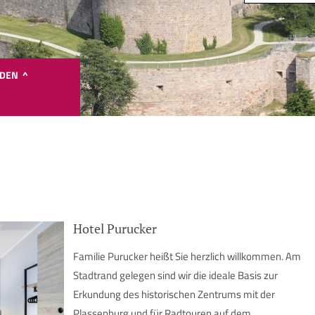
NDEN ^
Google Maps ist deaktiviert.
te stimmen Sie Google Maps zu, um die interaktive Karte anzuzei
Hotel Purucker
Google Maps zustimmen
Familie Purucker heißt Sie herzlich willkommen. Am
Stadtrand gelegen sind wir die ideale Basis zur
Erkundung des historischen Zentrums mit der
Plassenburg und für Radtouren auf dem