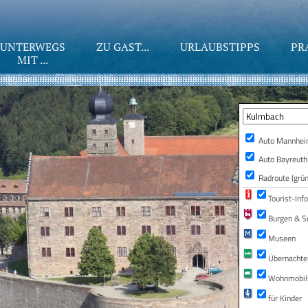
UNTERWEGS
ZU GAST...
URLAUBSTIPPS
PR
MIT ...
Auto Mannheim
Auto Bayreuth
Radroute (grün
Tourist-Inf
Burgen & S
Museen
Übernachte
Wohnmobils
für Kinder