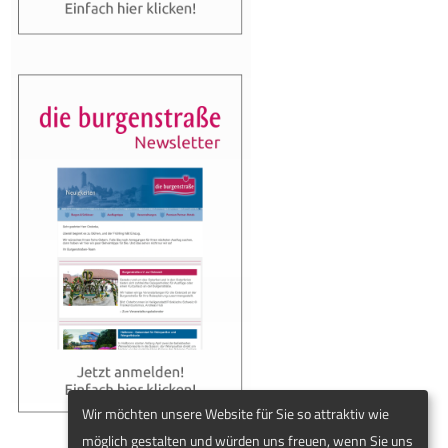
Wir möchten unsere Website für Sie so attraktiv wie
möglich gestalten und würden uns freuen, wenn Sie uns