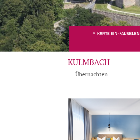
^ KARTE EIN-/AUSBLE
KULMBACH
Übernachten
Bit