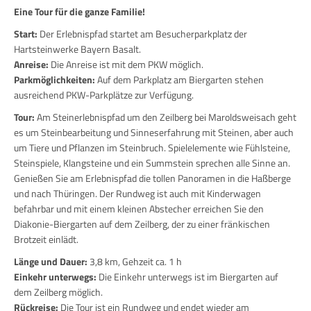
Eine Tour für die ganze Familie!
Start:
Der Erlebnispfad startet am Besucherparkplatz der
Hartsteinwerke Bayern Basalt.
Anreise:
Die Anreise ist mit dem PKW möglich.
Parkmöglichkeiten:
Auf dem Parkplatz am Biergarten stehen
ausreichend PKW-Parkplätze zur Verfügung.
Tour:
Am Steinerlebnispfad um den Zeilberg bei Maroldsweisach geht
es um Steinbearbeitung und Sinneserfahrung mit Steinen, aber auch
um Tiere und Pflanzen im Steinbruch. Spielelemente wie Fühlsteine,
Steinspiele, Klangsteine und ein Summstein sprechen alle Sinne an.
Genießen Sie am Erlebnispfad die tollen Panoramen in die Haßberge
und nach Thüringen. Der Rundweg ist auch mit Kinderwagen
befahrbar und mit einem kleinen Abstecher erreichen Sie den
Diakonie-Biergarten auf dem Zeilberg, der zu einer fränkischen
Brotzeit einlädt.
Länge und Dauer:
3,8 km, Gehzeit ca. 1 h
Einkehr unterwegs:
Die Einkehr unterwegs ist im Biergarten auf
dem Zeilberg möglich.
Rückreise:
Die Tour ist ein Rundweg und endet wieder am