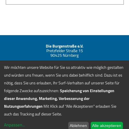
Die Burgenstraße e.V.
Pretzfelder Straße 15
90425 Nürnberg
Telefon +49 (0) 911 881838-00
Wir möchten unsere Website für Sie so attraktiv wie möglich gestalten
info@burgenstrasse.de
Kontakt
und würden uns freuen, wenn Sie uns dabei behilflich sind. Dazu ist es
AGBs
nötig, dass Sie uns erlauben, Ihr Surf-Verhalten auf unserer Seite für
Jobs
folgende Zwecke aufzuzeichnen:
Speicherung von Einstellungen
Impressum/Datenschutzhinweis
Cookie-Zustimmungen ändern
dieser Anwendung, Marketing, Verbesserung der
Nutzungserfahrungen
Mit Klick auf "Alle Akzeptieren" erlauben Sie
Burgenstraße.Shop »
Newsletter »
auch das Tracking auf dieser Seite.
Anpassen
...
Ablehnen
Alle akzeptieren