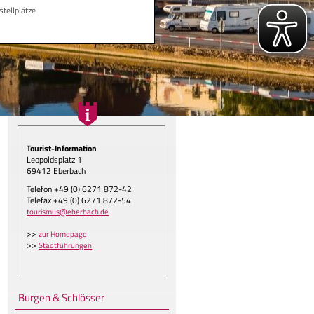
tellplätze
Tourist-Information
Leopoldsplatz 1
69412 Eberbach
Telefon +49 (0) 6271 872-42
Telefax +49 (0) 6271 872-54
gen.
tourismus@eberbach.de
>>
zur Homepage
>>
Stadtführungen
Burgen & Schlösser