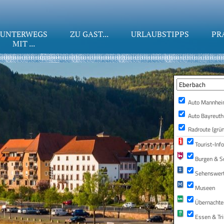
UNTERWEGS
ZU GAST...
URLAUBSTIPPS
PR
MIT ...
Auto Mannheim
Auto Bayreuth
Radroute (grün
Tourist-Inf
Burgen & S
Sehenswer
Museen
Übernachte
Essen & Tr