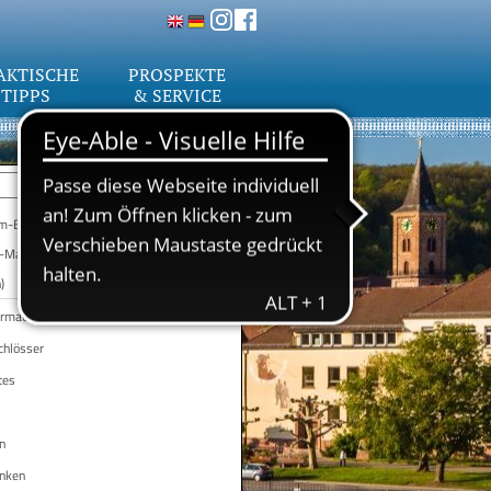
AKTISCHE
PROSPEKTE
TIPPS
& SERVICE
-Bayreuth (lila)
-Mannheim (rot)
)
ormation
chlösser
tes
n
inken