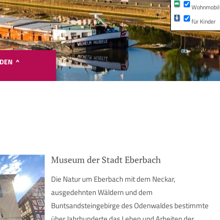
Wohnmobils
für Kinder
NDEN ^
Google Maps ist deaktiviert.
te stimmen Sie Google Maps zu, um die interaktive Karte anzuzei
Museum der Stadt Eberbach
Google Maps zustimmen
Die Natur um Eberbach mit dem Neckar,
ausgedehnten Wäldern und dem
Buntsandsteingebirge des Odenwaldes bestimmte
über Jahrhunderte das Leben und Arbeiten der