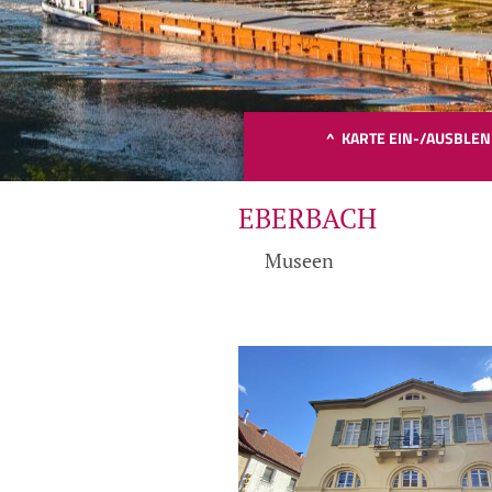
^ KARTE EIN-/AUSBLE
EBERBACH
Museen
Bit